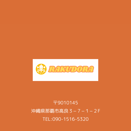
じめ利用目的やお問い合わせの窓口などをお知らせし、適
切な範囲内でお客様の個人情報を収集させていただきま
す。
３．個人情報の利用
当社は、お客様から同意いただいた目的の範囲内でのみ、
お客様の個人情報を利用させていただきます。
当社のウェブサイトでご入力されたお客様の個人情報は、
以下の目的のみに使用いたします。
1．ご提供するサービスに関する、ダイレクトメールやカ
タログ等の送付を行うため
2．サービスご提供前のお問い合わせや、ご購入後のアフ
ターサービスなどの対応を行うため
3．市場調査、その他調査研究のため
〒9010145
４．第三者への提供・開示の禁止
沖縄県那覇市高良３−７−１−２F
当社は、お客様から同意いただいている場合や法令に基づ
TEL:090-1516-5320
き開示を請求された場合など正当な理由がある場合を除
き、お客様の個人情報を第三者に提供・開示いたしませ