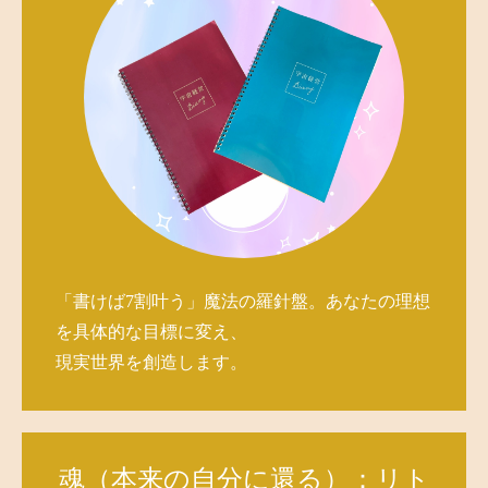
「書けば7割叶う」魔法の羅針盤。あなたの理想
を具体的な目標に変え、
現実世界を創造します。
魂（本来の自分に還る）：リト